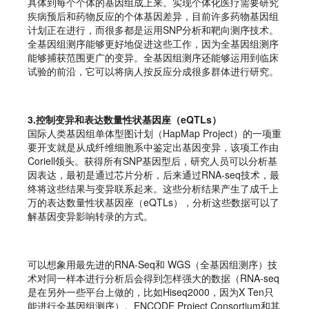
具体到每个个体的基因组成上来。实现个体化医疗需要研究
疾病预后和药物反应的个体基因差异，目前许多药物基因组
计划正在进行，而很多都是运用SNP分析和靶向测序技术。
全基因组测序能够更好地促进这些工作，因为全基因组测序
能够捕获范围更广的变异。全基因组测序还能够运用到临床
试验的前沿，它可以将病人按反应分成很多群体进行研究。
3.控制变异和表达数量性状基因座（eQTLs）
国际人类基因组单体型图计划（HapMap Project）的一项重
要开支就是从成纤维细胞系中鉴定出基因变异，该项工作由
Coriell领头。获得所有SNP基因型后，研究人员可以分析基
因表达，最初是通过芯片分析，后来通过RNA-seq技术，最
终将这些结果与变异联系起来。这些分析结果产生了成千上
万的表达数量性状基因座（eQTLs），分析这些数据可以了
解基因变异影响转录的方式。
可以想象用最先进的RNA-Seq和 WGS（全基因组测序）技
术对同一样本进行分析后会得到怎样强大的数据（RNA-seq
是在另外一些平台上做的，比如Hiseq2000，因为X Ten只
能进行全基因组测序）。ENCODE Project Consortium和其