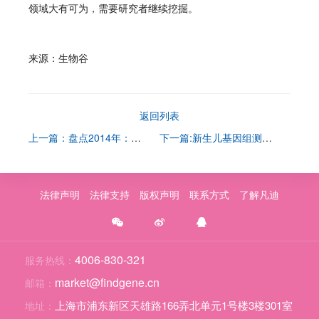
领域大有可为，需要研究者继续挖掘。
来源：生物谷
返回列表
上一篇：盘点2014年：基因领域的8项重大突破
下一篇:新生儿基因组测序：父母怎么想？数据告诉你！
法律声明
法律支持
版权声明
联系方式
了解凡迪
4006-830-321
服务热线：
market@findgene.cn
邮箱：
上海市浦东新区天雄路166弄北单元1号楼3楼301室
地址：