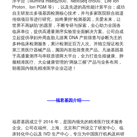
序平台（Illumina Hiseq2500、NextSeq cn500、Life Ion
Proton、Ion PGM 等），以及先进的高性能计算平台；成功
自主研发出多项基因检测核心技术，并与多家医院联合就遗
传病项目等进行研究。始终秉持“检测基因，关爱未来，让
世界不再缺陷”的愿景，不断专研与探索，全心助力全国各
临床单位，提供高通量测序实验室全面解决方案。公司自成
立起提供孕妇外周血胎儿游离 DNA 产前筛查与诊断为主的
多种临床检测服务，累计检测近百万人次。并独立报证相关
第三类医疗器械产品，属国内首批筛查类产品。凡迪基因基
于高通量测序与串联质谱两大平台，全力打造生殖健康、肿
瘤精准医疗、大众健康管理的“两纵三横”产品与业务布局，
朝着国内领先精准医学企业迈进！
——福君基因介绍——
福君基因成立于 2016 年，是国内领先的精准医疗技术服务
企业。公司在福州、上海、北京和广州设立了研发中心、临
床转化中心以及 IVD 生产中心，专注为中国医疗机构及科研